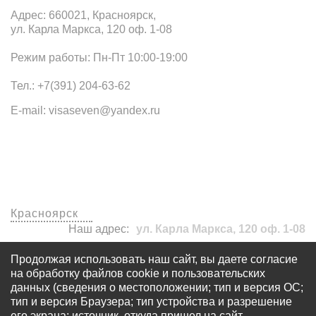
Адрес: 660021, Красноярск,
ул. Карла Маркса, 120 оф. 1-08
Режим работы: Пн-Пт 10:00-19:00
Тел.: +7(391) 204-63-62
E-mail: visaseven@yandex.ru
Наши офисы
Красноярск
Наш адрес:
ул. Карла Маркса, 120 оф. 1-08
visaseven@yandex.ru
Продолжая использовать наш сайт, вы даете согласие
+7 (391) 204-63-62
на обработку файлов cookie и пользовательских
данных (сведения о местоположении; тип и версия ОС;
тип и версия Браузера; тип устройства и разрешение
его экрана; источник, откуда пришел на сайт