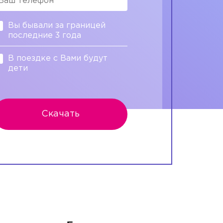
Вы бывали за границей
последние 3 года
В поездке с Вами будут
дети
Скачать