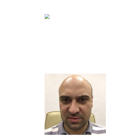
арманова
дии "LAKCOM21"
 и условия
ев Борис
ООО "Криптоний"
 Услуга
й раз
следующий
Испанию.