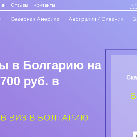
Кр
нии
Отзывы
Контакты
я
Северная Америка
Австралия / Океания
В
ы в Болгарию на
Ска
5700 руб. в
Б
ОВ ВИЗ В БОЛГАРИЮ