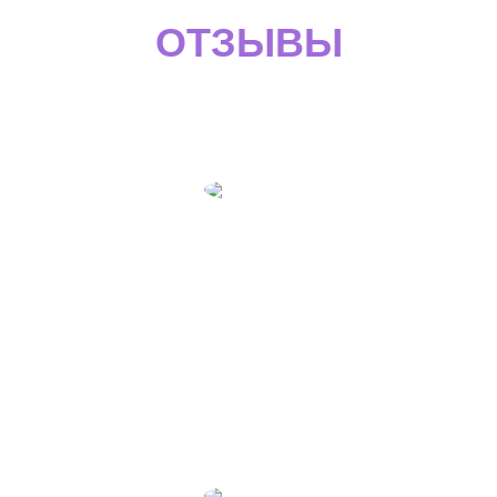
ОТЗЫВЫ
О НАШЕЙ РАБОТЕ
Татьяна Федянина
Руководитель компании "TESSUTI"
Оформляла несколько виз в страны Шенгена, все
очень профессионально и надежно! Особенно
понравилась четкость и оперативность в работе
сотрудников компании Visa7seven. Обязательно все
следующие визы буду оформлять именно в этом
визовом агентстве.