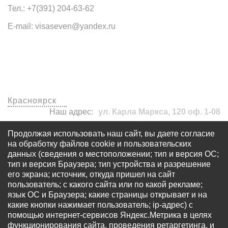
Тел.: +7(391) 204-63-62
E-mail: visaseven@yandex.ru
Наши офисы
Красноярск
Наш адрес:
ул. Карла Маркса, 120 оф. 1-08
visaseven@yandex.ru
Продолжая использовать наш сайт, вы даете согласие
+7 (391) 204-63-62
на обработку файлов cookie и пользовательских
данных (сведения о местоположении; тип и версия ОС;
тип и версия Браузера; тип устройства и разрешение
его экрана; источник, откуда пришел на сайт
пользователь; с какого сайта или по какой рекламе;
язык ОС и Браузера; какие страницы открывает и на
какие кнопки нажимает пользователь; ip-адрес) с
© Все права защищены - OOO «Многопрофильный
помощью интернет-сервисов Яндекс.Метрика в целях
визовый центр «Виза 7» Запрещается использование
функционирования сайта, проведения ретаргетинга, и