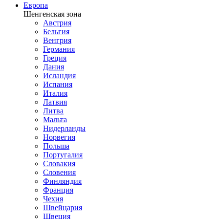
Европа
Шенгенская зона
Австрия
Бельгия
Венгрия
Германия
Греция
Дания
Исландия
Испания
Италия
Латвия
Литва
Мальта
Нидерланды
Норвегия
Польша
Португалия
Словакия
Словения
Финляндия
Франция
Чехия
Швейцария
Швеция