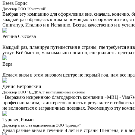
Езеев Борис
Директор ООО "Криптоний"
Выбрав эту компанию для оформления виз, сначала, конечно, б
каждый раз обращаясь к ним за помощью в оформлении виз, я 
Сингапур, Италию и в Испанию. Всегда качественно и в устан
Регина Сысоева
Каждый раз, планируя путешествия в страны, где требуется ви
услуг. Всё быстро, максимально понятно, специалисты центра в
Вера
Делаем визы в этом визовом центре не первый год, нам все нра
Денис Ветровский
Директор ООО "ТД ДИАЛ" вентиляционные системы
«Выражаю искреннюю благодарность компании «МВЦ «Visa7seve
профессионализм, заинтересованность в результате и гибкость 
не волноваться о заграничных поездках. Рекомендую эту компа
Туровец Роман
Директор агентства недвижимости ООО "Брамари"
Делал разные визы в течении 4 лет и в страны Шенгена, и в Бо