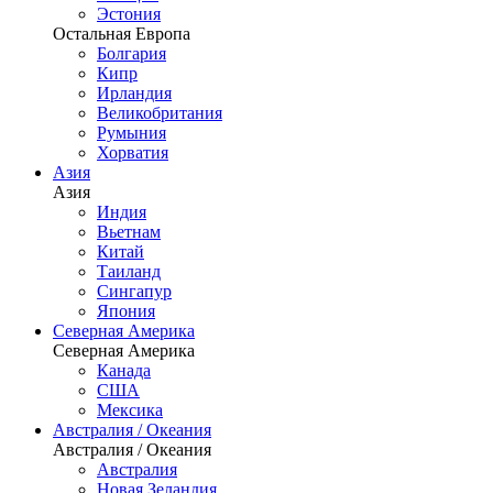
Эстония
Остальная Европа
Болгария
Кипр
Ирландия
Великобритания
Румыния
Хорватия
Азия
Азия
Индия
Вьетнам
Китай
Таиланд
Сингапур
Япония
Северная Америка
Северная Америка
Канада
США
Мексика
Австралия / Океания
Австралия / Океания
Австралия
Новая Зеландия