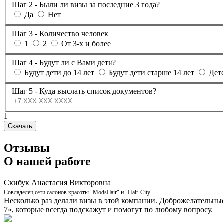
Шаг 2 - Были ли визы за последние 3 года?
Да
Нет
Шаг 3 - Количество человек
1
2
От 3-х и более
Шаг 4 - Будут ли с Вами дети?
Будут дети до 14 лет
Будут дети старше 14 лет
Дете
Шаг 5 - Куда выслать список документов?
1
Скачать
Отзывы
О нашей работе
Скибук Анастасия Викторовна
Cовладелец сети салонов красоты "ModsHair" и "Hair-City"
Несколько раз делали визы в этой компании. Доброжелательные
7», которые всегда подскажут и помогут по любому вопросу.