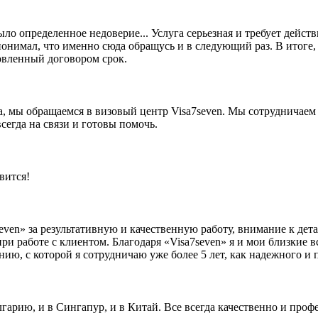
ыло определенное недоверие... Услуга серьезная и требует дей
понимал, что именно сюда обращусь и в следующий раз. В итоге
овленный договором срок.
за, мы обращаемся в визовый центр Visa7seven. Мы сотрудничаем
сегда на связи и готовы помочь.
вится!
n» за результативную и качественную работу, внимание к дета
при работе с клиентом. Благодаря «Visa7seven» я и мои близкие
нию, с которой я сотрудничаю уже более 5 лет, как надежного и
лгарию, и в Сингапур, и в Китай. Все всегда качественно и про